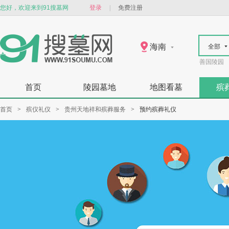
您好，欢迎来到91搜墓网
登录
|
免费注册
海南
全部
善国陵园
首页
陵园墓地
地图看墓
殡
首页
>
殡仪礼仪
>
贵州天地祥和殡葬服务
>
预约殡葬礼仪